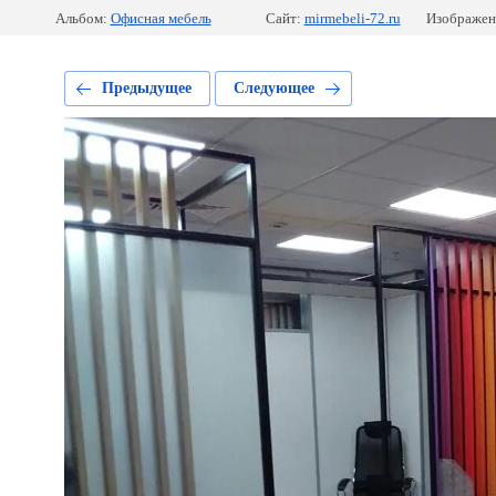
Альбом:
Офисная мебель
Сайт:
mirmebeli-72.ru
Изображен
Предыдущее
Следующее